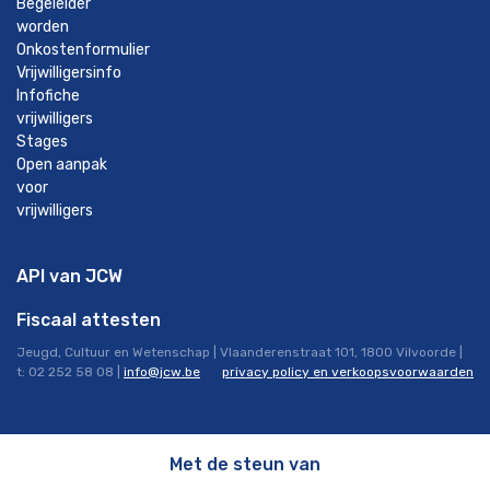
Begeleider
worden
Onkostenformulier
Vrijwilligersinfo
Infofiche
vrijwilligers
Stages
Open aanpak
voor
vrijwilligers
API van JCW
Fiscaal attesten
Jeugd, Cultuur en Wetenschap | Vlaanderenstraat 101, 1800 Vilvoorde |
t: 02 252 58 08 |
info@jcw.be
privacy policy en verkoopsvoorwaarden
Met de steun van