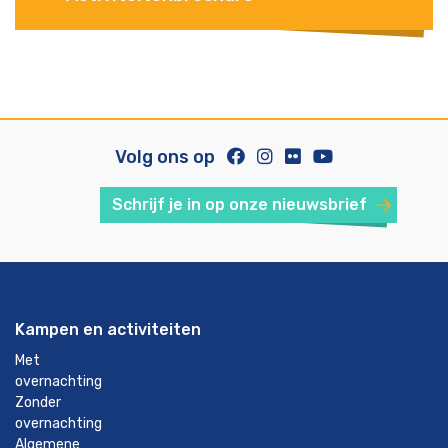
Volg ons op
Schrijf je in op onze nieuwsbrief
Kampen en activiteiten
Met
overnachting
Zonder
overnachting
Algemene