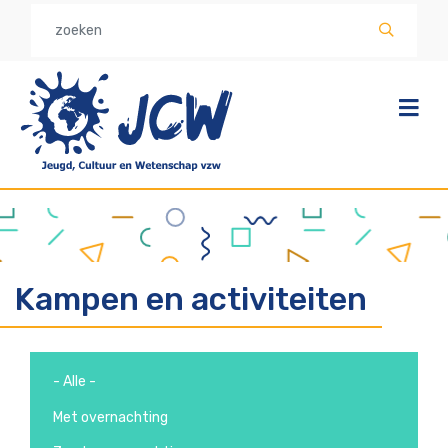
Overslaan
en
naar
de
inhoud
gaan
Kampen en activiteiten
- Alle -
Met overnachting