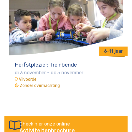
6-11 jaar
Herfstplezier: Treinbende
di 3 november
-
do 5 november
Vilvoorde
Zonder overnachting
Check hier onze online
Activiteitenbrochure