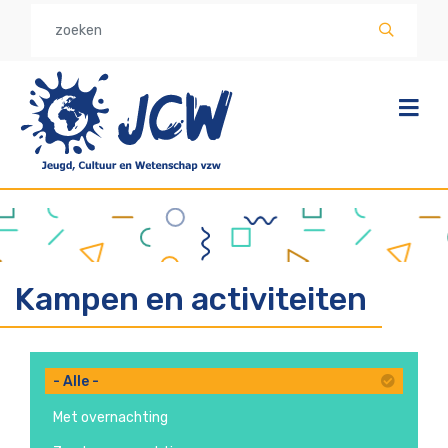
Overslaan
en
naar
de
inhoud
gaan
Kampen en activiteiten
- Alle -
Met overnachting