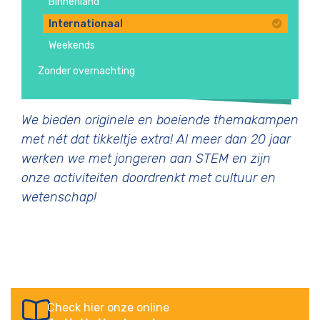
Binnenland
Internationaal
Weekends
Zonder overnachting
We bieden originele en boeiende themakampen
met nét dat tikkeltje extra! Al meer dan 20 jaar
werken we met jongeren aan STEM en zijn
onze activiteiten doordrenkt met cultuur en
wetenschap!
Check hier onze online