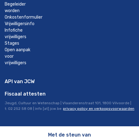
Begeleider
worden
Onkostenformulier
Vrijwilligersinfo
Infofiche
vrijwilligers
Stages
Open aanpak
voor
vrijwilligers
API van JCW
Fiscaal attesten
Jeugd, Cultuur en Wetenschap | Vlaanderenstraat 101, 1800 Vilvoorde |
t: 02 252 58 08 |
info
[at]
jcw.be
privacy policy en verkoopsvoorwaarden
Met de steun van