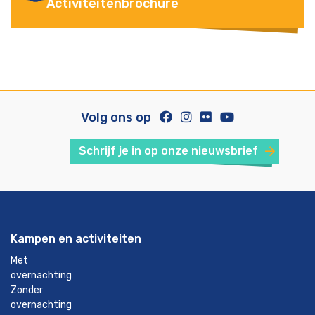
Activiteitenbrochure
Volg ons op
Schrijf je in op onze nieuwsbrief
Kampen en activiteiten
Met
overnachting
Zonder
overnachting