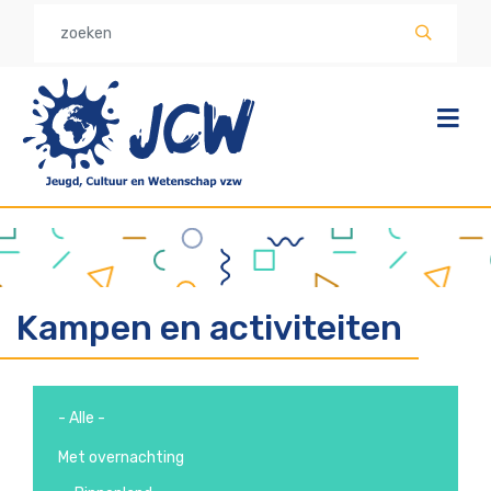
Overslaan
en
naar
de
inhoud
gaan
Kampen en activiteiten
- Alle -
Met overnachting