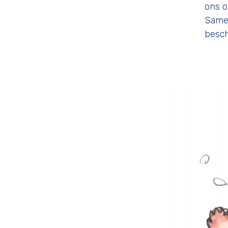
ons o
Samen
besch