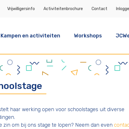
Overslaan
Vrijwilligersinfo
Activiteitenbrochure
Contact
Inlogg
en
naar
de
inhoud
ofdnavigatie
Kampen en activiteiten
Workshops
JCWe
gaan
hoolstage
telt haar werking open voor schoolstages uit diverse
dingen.
e zin om bij ons stage te lopen? Neem dan even
contac