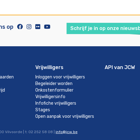
ns op
Schrijf je in op onze nieuws
Vrijwilligers
API van JCW
aarden
Inloggen voor vrijwilligers
Begeleider worden
ijd
Onkostenformulier
Vrijwilligersinfo
Infofiche vrijwilligers
Stages
Open aanpak voor vrijwilligers
0 Vilvoorde | t: 02 252 58 08 |
info@jcw.be