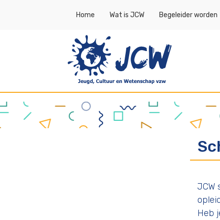
Topmenu
Home
Wat is JCW
Begeleider worden
Ho
Sc
JCW s
oplei
Heb j