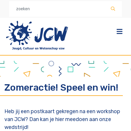
Overslaan
en
naar
de
inhoud
gaan
Zomeractie! Speel en win!
Heb jij een postkaart gekregen na een workshop
van JCW? Dan kan je hier meedoen aan onze
wedstrijd!