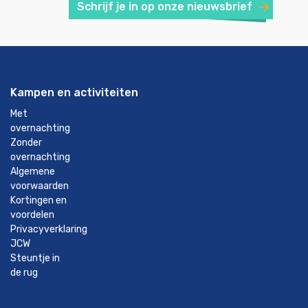
Schrijf je in op onze nieuwsbrief
Kampen en activiteiten
Met
overnachting
Zonder
overnachting
Algemene
voorwaarden
Kortingen en
voordelen
Privacyverklaring
JCW
Steuntje in
de rug