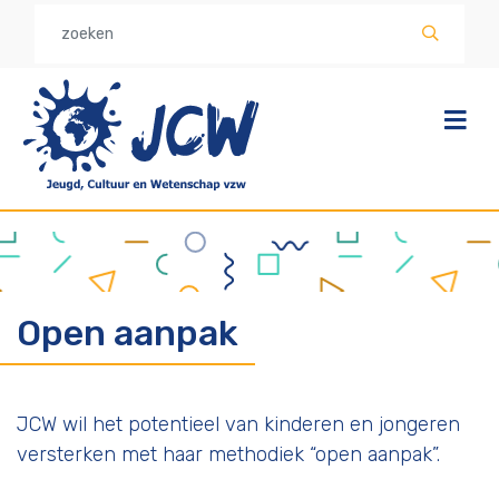
Overslaan
en
naar
de
inhoud
gaan
Open aanpak
JCW wil het potentieel van kinderen en jongeren
versterken met haar methodiek “open aanpak”.