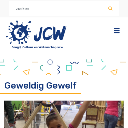
Overslaan
en
naar
de
inhoud
gaan
Geweldig Gewelf