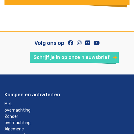
Volg ons op
Schrijf je in op onze nieuwsbrief
Kampen en activiteiten
Met
overnachting
Zonder
overnachting
Algemene