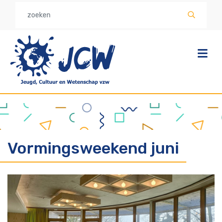
Overslaan
en
naar
de
inhoud
gaan
Vormingsweekend juni