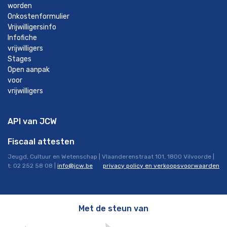
worden
Onkostenformulier
Vrijwilligersinfo
Infofiche
vrijwilligers
Stages
Open aanpak
voor
vrijwilligers
API van JCW
Fiscaal attesten
Jeugd, Cultuur en Wetenschap | Vlaanderenstraat 101, 1800 Vilvoorde |
t: 02 252 58 08 |
info@jcw.be
privacy policy en verkoopsvoorwaarden
Met de steun van