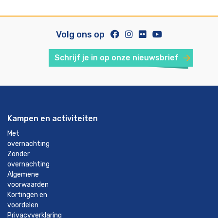
Volg ons op
Schrijf je in op onze nieuwsbrief
Kampen en activiteiten
Met
overnachting
Zonder
overnachting
Algemene
voorwaarden
Kortingen en
voordelen
Privacyverklaring