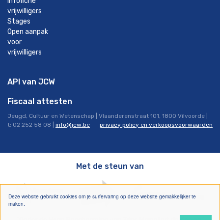
Infofiche
vrijwilligers
Stages
Open aanpak
voor
vrijwilligers
API van JCW
Fiscaal attesten
Jeugd, Cultuur en Wetenschap | Vlaanderenstraat 101, 1800 Vilvoorde |
t: 02 252 58 08 |
info@jcw.be
privacy policy en verkoopsvoorwaarden
Met de steun van
Deze website gebruikt cookies om je surfervaring op deze website gemakkelijker te
maken.
“Onder de Hoge Bescherming van Zijne Majesteit de Koning”