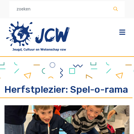
Overslaan
en
naar
de
inhoud
gaan
Herfstplezier: Spel-o-rama