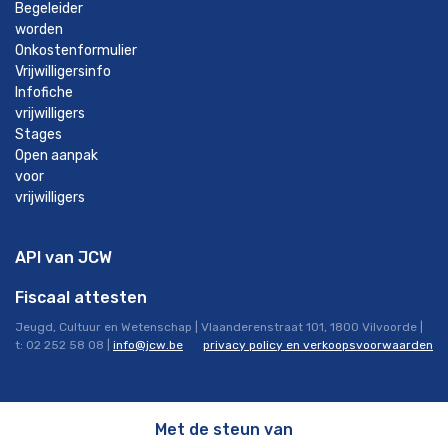
Begeleider
worden
Onkostenformulier
Vrijwilligersinfo
Infofiche
vrijwilligers
Stages
Open aanpak
voor
vrijwilligers
API van JCW
Fiscaal attesten
Jeugd, Cultuur en Wetenschap | Vlaanderenstraat 101, 1800 Vilvoorde |
t: 02 252 58 08 |
info@jcw.be
privacy policy en verkoopsvoorwaarden
Met de steun van