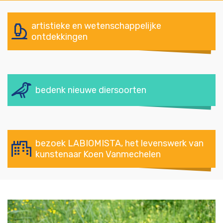
artistieke en wetenschappelijke
ontdekkingen
bedenk nieuwe diersoorten
bezoek LABIOMISTA, het levenswerk van
kunstenaar Koen Vanmechelen