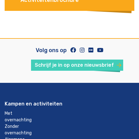
Volg ons op
Schrijf je in op onze nieuwsbrief
Kampen en activiteiten
Met
overnachting
Zonder
overnachting