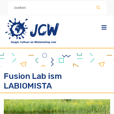
Overslaan
en
naar
de
inhoud
gaan
Fusion Lab ism
LABIOMISTA