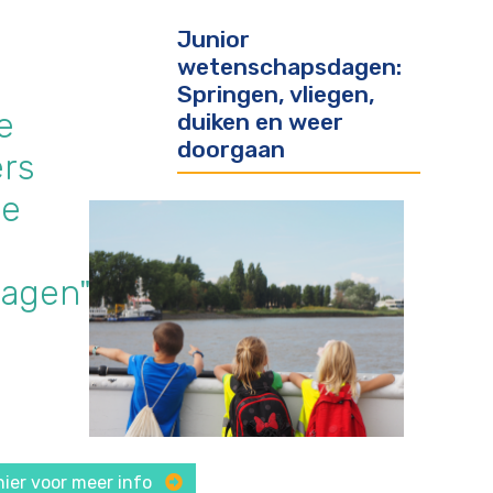
Junior
wetenschapsdagen:
Springen, vliegen,
e
duiken en weer
doorgaan
rs
we
agen"
 hier voor meer info