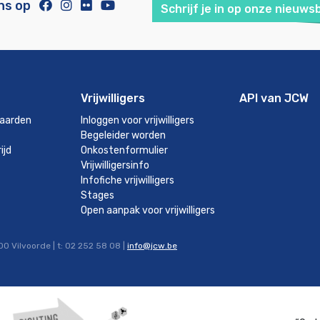
ns op
Schrijf je in op onze nieuws
Vrijwilligers
API van JCW
aarden
Inloggen voor vrijwilligers
Begeleider worden
ijd
Onkostenformulier
Vrijwilligersinfo
Infofiche vrijwilligers
Stages
Open aanpak voor vrijwilligers
0 Vilvoorde | t: 02 252 58 08 |
info@jcw.be