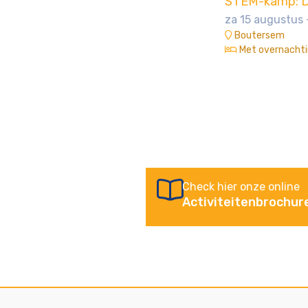
STEM-kamp: D
za 15 augustus 
Boutersem
Met overnacht
Check hier onze online
Activiteitenbrochur