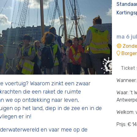
Standaar
Kortingsp
ma 6 juli
Zonde
Borge
Ticket
Wanneer: m
te voertuig? Waarom zinkt een zwaar
 krachten die een raket de ruimte
Waar: ‘t 
n we op ontdekking naar leven,
Antwerp
igen op het land, diep in de zee en in de
Welkom: 
liegen er in!
Prijs: € 1
nderwaterwereld en vaar mee op de